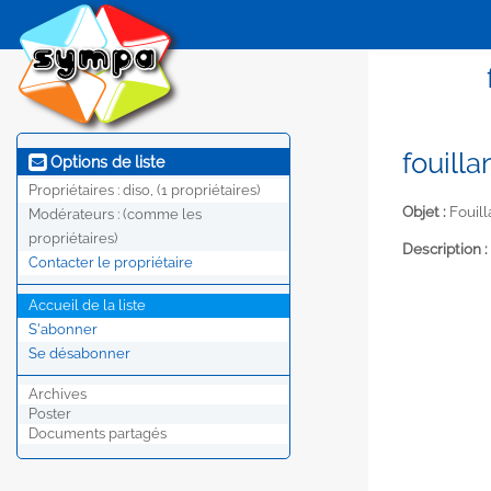
fouilla
Options de liste
Propriétaires :
diso, (1 propriétaires)
Objet :
Fouill
Modérateurs :
(comme les
propriétaires)
Description :
Contacter le propriétaire
Accueil de la liste
S'abonner
Se désabonner
Archives
Poster
Documents partagés