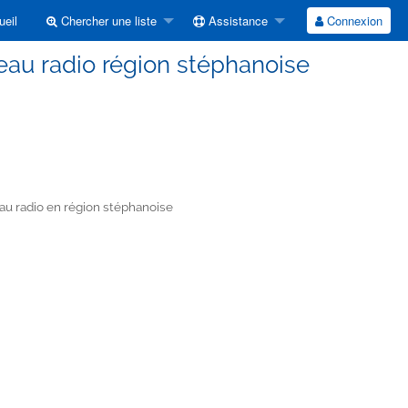
eil
Chercher une liste
Assistance
Connexion
eau radio région stéphanoise
u radio en région stéphanoise