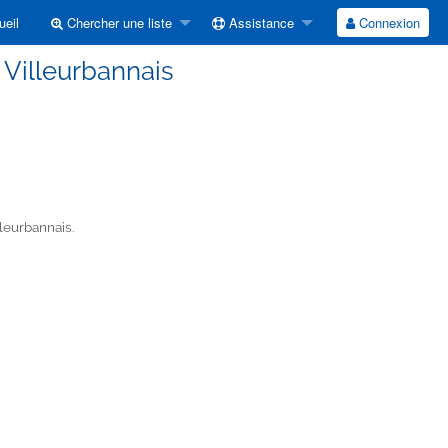
eil
Chercher une liste
Assistance
Connexion
 Villeurbannais
lleurbannais.