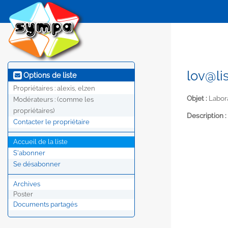
lov@lis
Options de liste
Propriétaires :
alexis, elzen
Objet :
Labora
Modérateurs :
(comme les
propriétaires)
Description :
Contacter le propriétaire
Accueil de la liste
S'abonner
Se désabonner
Archives
Poster
Documents partagés